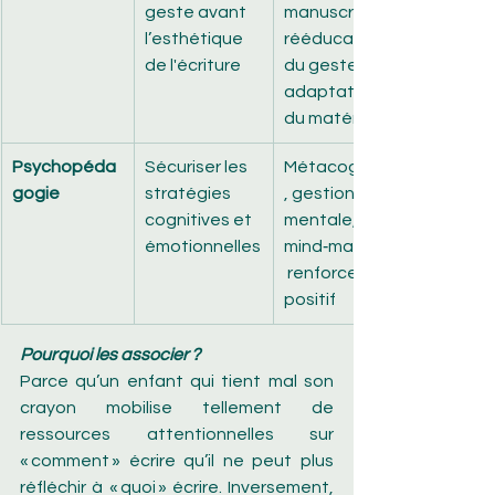
geste avant 
manuscrite, 
l’esthétique 
rééducation 
de l'écriture
du geste, 
adaptation 
du matériel
Psychopéda
Sécuriser les 
Métacognition
gogie
stratégies 
, gestion 
cognitives et 
mentale, 
émotionnelles
mind‑mapping,
 renforcement 
positif
Pourquoi les associer ?
Parce qu’un enfant qui tient mal son 
crayon mobilise tellement de 
ressources attentionnelles sur 
« comment » écrire qu’il ne peut plus 
réfléchir à « quoi » écrire. Inversement, 