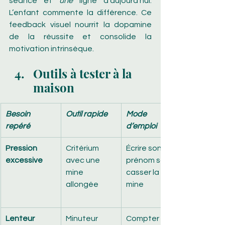
séance et 
une
 ligne d’aujourd’hui. 
L’enfant commente la différence. Ce 
feedback visuel nourrit la dopamine 
de la réussite et consolide la 
motivation intrinsèque.
Outils à tester à la 
maison
Besoin 
Outil rapide
Mode 
repéré
d’emploi
Pression 
Critérium 
Écrire son 
excessive
avec une 
prénom sans 
mine 
casser la 
allongée
mine
Lenteur
Minuteur 
Compter 