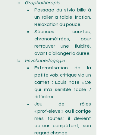
Graphothérapie
  :
Passage du stylo bille à 
un roller à faible friction. 
Relaxation du pouce.
Séances courtes, 
chronométrées, pour 
retrouver une fluidité, 
avant d’allonger la durée.
Psychopédagogie
  :
Externalisation de la 
petite voix critique via un 
carnet  : Louis note « Ce 
qui m’a semblé facile / 
difficile ».
Jeu de rôles 
« prof‑élève » où il corrige 
mes fautes : il devient 
acteur compétent, son 
regard change.