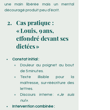
une main libérée mais un mental 
découragé produit peu d’écrit.
Cas pratique : 
« Louis, 9 ans, 
effondré devant ses 
dictées »
Constat initial :
Douleur au poignet au bout 
de 5 minutes.
Texte illisible pour la 
maîtresse, sur‑réécriture des 
lettres.
Discours interne : 
« Je suis 
nul »
.
Intervention combinée :