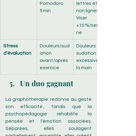
Pomodoro 
lettres et 
5 min
non lignes. 
Viser 
+10 %/semai
ne
Stress 
Douleurs/sud
Douleurs ou 
d’évaluation
ation 
sudation 
avant/après 
excessive de 
exercice
la main
Un duo gagnant
La graphothérapie redonne au geste 
son efficacité , tandis que la 
psychopédagogie réhabilite la 
pensée et l’émotion associées. 
Séparées, elles soulagent 
partiellement ; ensemble, elles créent 