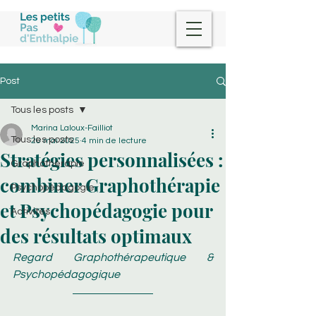
Post
Tous les posts
Marina Laloux-Failliot
Tous les posts
26 mai 2025
4 min de lecture
Stratégies personnalisées :
Graphothérapie
combiner Graphothérapie
Psychopédagogie
et Psychopédagogie pour
Activités
des résultats optimaux
Regard Graphothérapeutique & 
Psychopédagogique