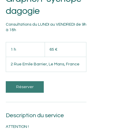
dagogie
Consultations du LUNDI au VENDREDI de 9h
à 18h
65
euros
1 h
1
65 €
2 Rue Emile Barrier, Le Mans, France
Réserver
Description du service
ATTENTION !