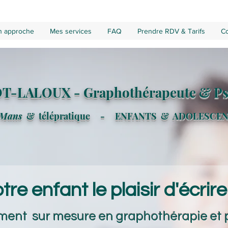
 approche
Mes services
FAQ
Prendre RDV & Tarifs
Co
OT-LALOUX - Graphothérapeute & P
 M
ans
& télépratique - ENFANTS & ADOLESCE
tre enfant le plaisir d'écrir
nt sur mesure en graphothérapie et