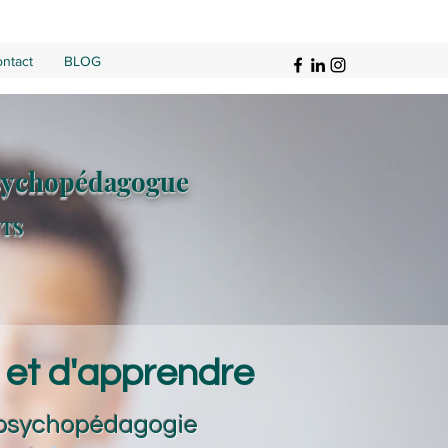
ntact
BLOG
sychopédagogue
NTS
e et d'apprendre
 psychopédagogie