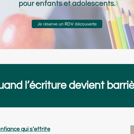
pour
enfants et adolescents.
Je réserve un RDV découverte
and l’écriture devient barri
onfiance qui s’effrite