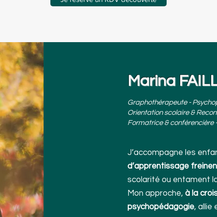
Marina FAI
Graphothérapeute -
Psycho
Orientation scolaire & Recon
Formatrice & conférencière -
J’accompagne les enfa
d’apprentissage freinent
scolarité ou entament la
Mon approche,
à la cro
psychopédagogie
, alli