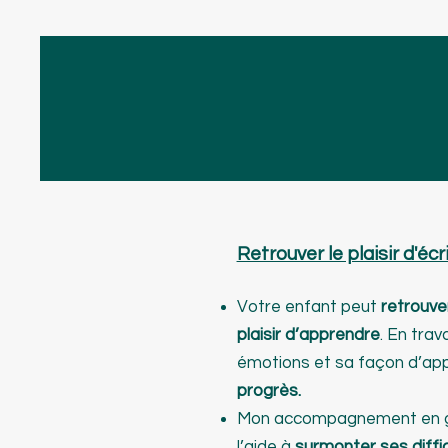
Retrouver le plaisir d'éc
Votre enfant peut
retrouver
plaisir d’apprendre
. En trav
émotions et sa façon d’ap
progrès.
Mon accompagnement en g
l’aide à
surmonter ses diffic