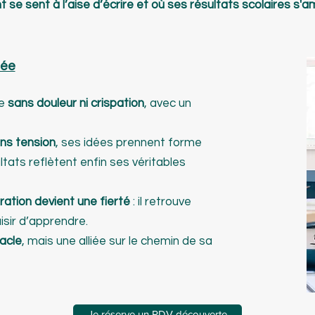
 se sent à l’aise d’écrire et où ses résultats scolaires s'am
sée
re
sans douleur ni crispation
, avec un
ns tension
, ses idées prennent forme
ltats reflètent enfin ses véritables
ration devient une fierté
: il retrouve
isir d’apprendre.
tacle
, mais une alliée sur le chemin de sa
Je réserve un RDV découverte