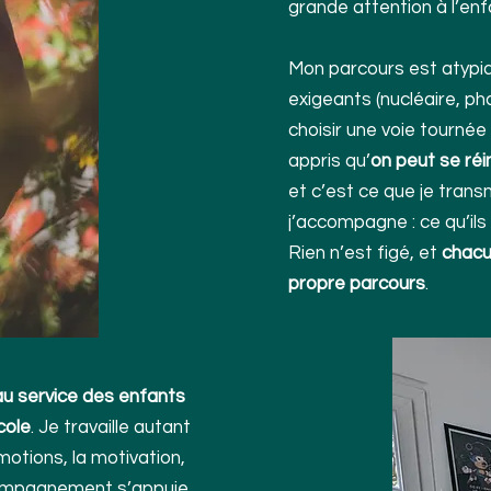
grande attention à l’enf
Mon parcours est atypiqu
exigeants (nucléaire, ph
choisir une voie tourné
appris qu’
on peut se réi
et c’est ce que je tran
j’accompagne : ce qu’ils 
Rien n’est figé, et
chacu
propre parcours
.
au service des enfants
cole
. Je travaille autant
motions, la motivation,
ccompagnement s’appuie