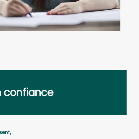
n confiance
sent,