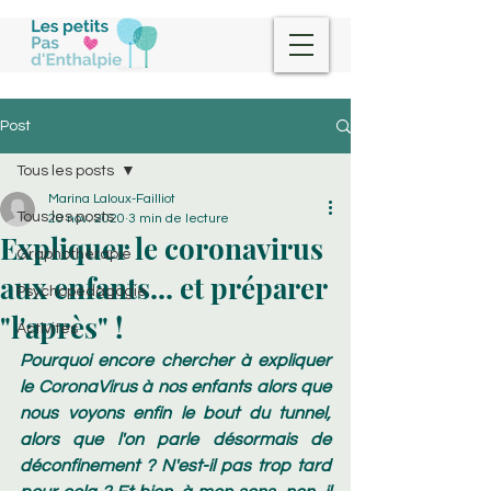
Post
Tous les posts
Marina Laloux-Failliot
Tous les posts
20 nov. 2020
3 min de lecture
Expliquer le coronavirus
Graphothérapie
aux enfants... et préparer
Psychopédagogie
"l'après" !
Activités
Pourquoi encore chercher à expliquer 
le CoronaVirus à nos enfants alors que 
nous voyons enfin le bout du tunnel, 
alors que l'on parle désormais de 
déconfinement ? N'est-il pas trop tard 