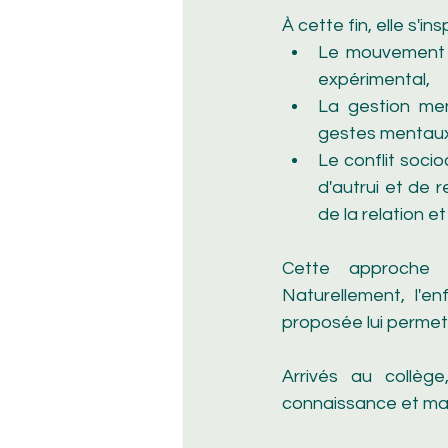
À cette fin, elle s'i
Le mouvement F
expérimental,  
La gestion men
gestes mentaux 
Le conflit soci
d'autrui et de r
de la relation e
Cette approche 
Naturellement, l'e
proposée lui permet
Arrivés au collège
connaissance et man