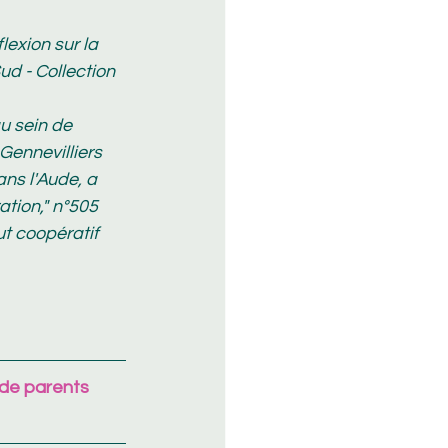
exion sur la 
ud - Collection 
u sein de 
Gennevilliers
ns l'Aude, a 
tion," n°505 
t coopératif 
 de parents 