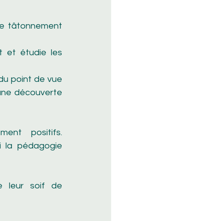
le tâtonnement 
 et étudie les 
du point de vue 
t une découverte 
nt positifs. 
i la pédagogie 
 leur soif de 