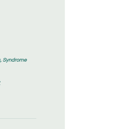
ys, Syndrome 
.