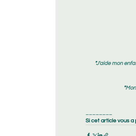
"
J'aide mon enfan
"
Mon 
________
Si cet article vous a 